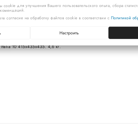
ы cookie для улучшения Вашего пользовательского опыта, сбора статис
екомендаций.
те согласие на обработку файлов cookie в соответствии с
Политикой обр
Описание
Отзывы
ь
Настроить
talia 10 415х435х435. 4,6 кг.