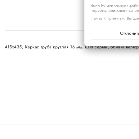
dudo.by использует файл
персонализированных р
Нажав «Принять», Вы дае
Отклонит
415х435; Каркас труба круглая 16 мм, цвет серый, обивка велюр I