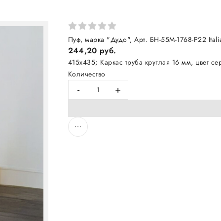
Пуф, марка "Дудо", Арт. БН-55M-1768-Р22 Itali
244,20 руб.
415х435; Каркас труба круглая 16 мм, цвет сер
Количество
-
+