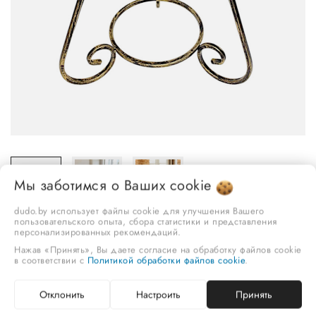
Мы заботимся о Ваших
cookie
dudo.by использует файлы cookie для улучшения Вашего
пользовательского опыта, сбора статистики и представления
персонализированных рекомендаций.
Нажав «Принять», Вы даете согласие на обработку файлов cookie
в соответствии с
Политикой обработки файлов cookie
.
Подставка, марка "Дудо" Арт. ПЦН-19НМ 4816069900184
Отклонить
Настроить
Принять
104,50 руб.