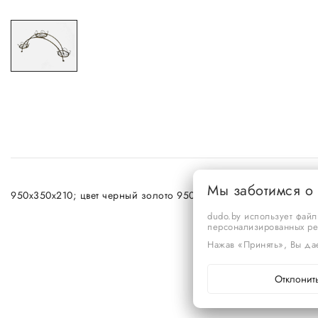
Мы заботимся о
950х350х210; цвет черный золото 950х350х210; 1,3 кг
dudo.by использует файл
персонализированных р
Нажав «Принять», Вы дае
Отклонит