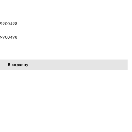
69900498
69900498
В корзину