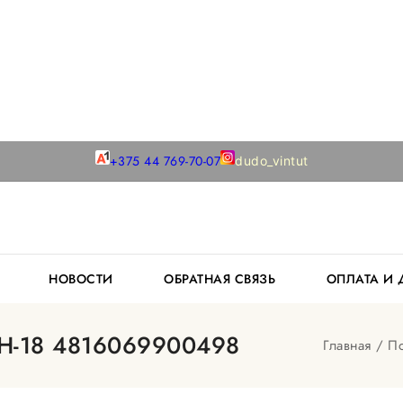
+375 44 769-70-07
dudo_vintut
К
НОВОСТИ
ОБРАТНАЯ СВЯЗЬ
ОПЛАТА И
ЦН-18 4816069900498
Главная
По