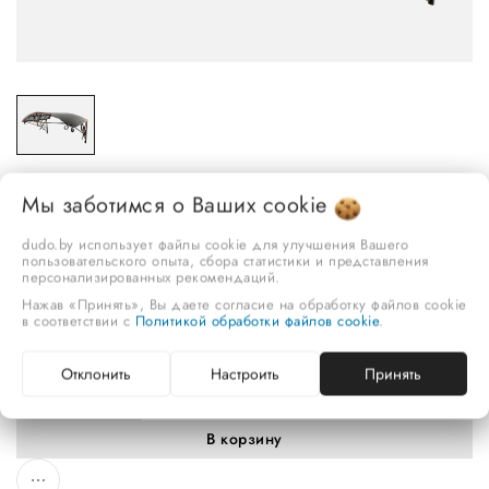
Мы заботимся о Ваших
cookie
dudo.by использует файлы cookie для улучшения Вашего
Козырек сварной, марка "Дудо" с металлическим крышей
пользовательского опыта, сбора статистики и представления
персонализированных рекомендаций.
(1500*900*600*200) Арт. КС-23МК 4811777003004
Нажав «Принять», Вы даете согласие на обработку файлов cookie
741,40 руб.
в соответствии с
Политикой обработки файлов cookie
.
1500*900*600*200
Количество
Отклонить
Настроить
Принять
-
+
В корзину