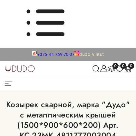
+375 44 769-70-07
dudo_vintut
0
0
0
Козырек сварной, марка "Дудо"
с металлическим крышей
(1500*900*600*200) Арт.
КС-23МК 4811777003004