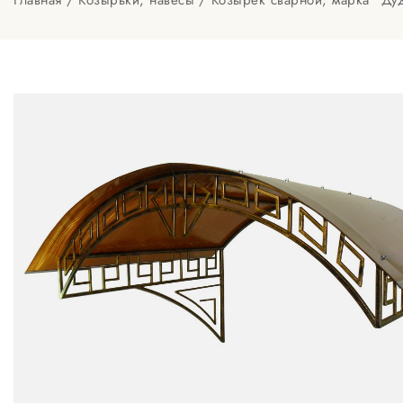
Главная
Козырьки, навесы
Козырек сварной, марка "Ду