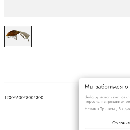
Мы заботимся о
dudo.by использует файл
1200*600*800*300
персонализированных р
Нажав «Принять», Вы дае
Отклонит