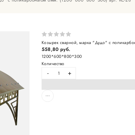
до" с поликарбонатом 6мм. (1200*600*800*300) арт. КС-28
Козырек сварной, марка "Дудо" с поликарбо
558,80 руб.
1200*600*800*300
Количество
-
+