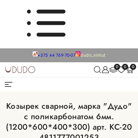
+375 44 769-70-07
dudo_vintut
0
0
0
Козырек сварной, марка "Дудо"
с поликарбонатом 6мм.
(1200*600*400*300) арт. КС-20
4811777001253