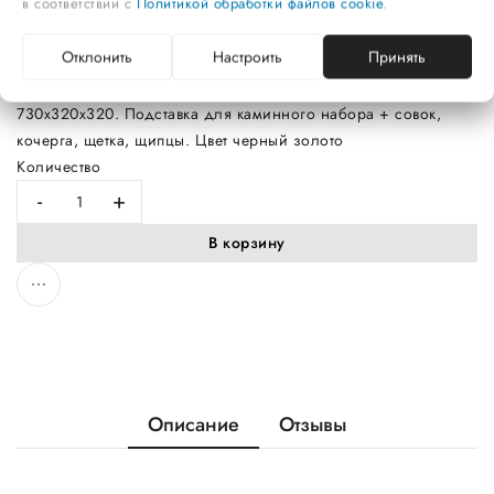
в соответствии с
Политикой обработки файлов cookie
.
Подставка для каминного набора (каминный набор), марка
Отклонить
Настроить
Принять
"Дудо", арт.КА-05-1 4816069900511
159,50 руб.
730х320х320. Подставка для каминного набора + совок,
кочерга, щетка, щипцы. Цвет черный золото
Количество
-
+
В корзину
Описание
Отзывы