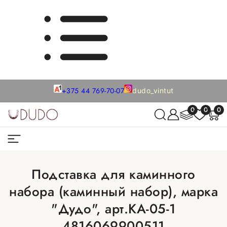
+375 44 769-70-07
dudo_vintut
0
0
0
Подставка для каминного
набора (каминный набор), марка
"Дудо", арт.КА-05-1
4816069900511