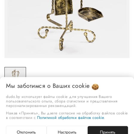
Мы заботимся о Ваших
cookie
dudo.by использует файлы cookie для улучшения Вашего
пользовательского опыта, сбора статистики и представления
персонализированных рекомендаций.
Нажав «Принять», Вы даете согласие на обработку файлов cookie
в соответствии с
Политикой обработки файлов cookie
.
Каминный набор, марка "DUDO", арт. КА-01 4816069900276
170,50 руб.
Отклонить
Настроить
Принять