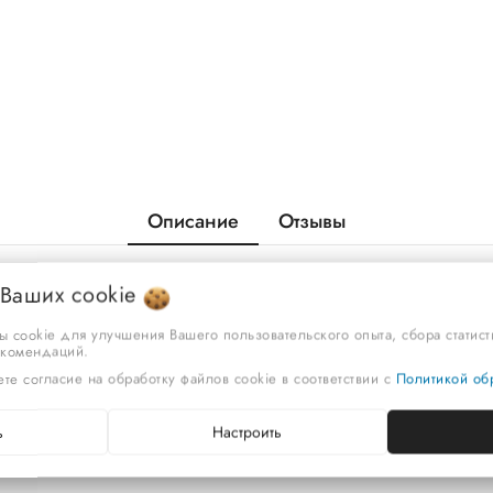
Описание
Отзывы
 Ваших
cookie
anzas-2 505х805х300. 10,2 кг. Картонная упаковка
ы cookie для улучшения Вашего пользовательского опыта, сбора статис
екомендаций.
те согласие на обработку файлов cookie в соответствии с
Политикой обр
ь
Настроить