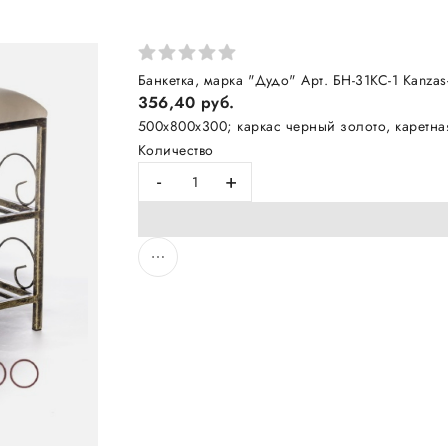
Банкетка, марка "Дудо" Арт. БН-31КС-1 Kanza
356,40 руб.
500х800х300; каркас черный золото, каретная
Количество
-
+