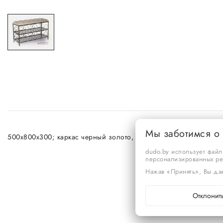
Мы заботимся о
500х800х300; каркас черный золото, каретная стяжка экокожа K
dudo.by использует файл
персонализированных р
Нажав «Принять», Вы дае
Отклонит