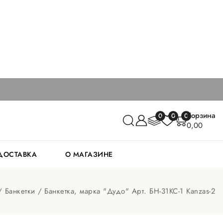
Корзина
0
0
0
0,00
 ДОСТАВКА
О МАГАЗИНЕ
Банкетки
Банкетка, марка "Дудо" Арт. БН-31КС-1 Kanzas-2