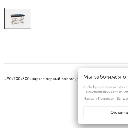
Мы заботимся о
490х700х300, каркас черный золото, Обивка "полоса" ткань Ital
dudo.by использует файл
персонализированных р
Нажав «Принять», Вы дае
Отклонит