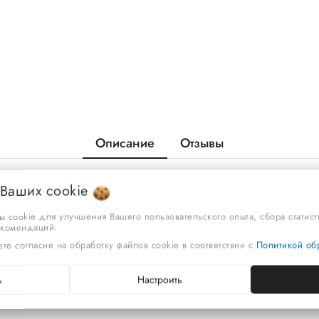
Описание
Отзывы
 Ваших
cookie
ia-20. 505х705х305;. 6,325 кг. Картонная упаковка
ы cookie для улучшения Вашего пользовательского опыта, сбора статис
екомендаций.
те согласие на обработку файлов cookie в соответствии с
Политикой обр
ь
Настроить