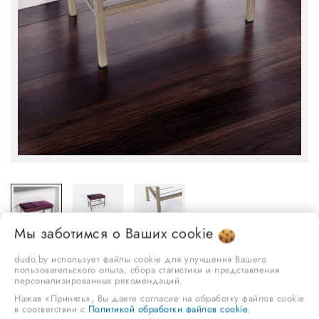
Мы заботимся о Ваших
cookie
dudo.by использует файлы cookie для улучшения Вашего
пользовательского опыта, сбора статистики и представления
персонализированных рекомендаций.
Нажав «Принять», Вы даете согласие на обработку файлов cookie
в соответствии с
Политикой обработки файлов cookie
.
Банкетка, марка "Дудо", Арт. БН-18KCP-1721 Italia-23