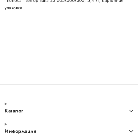
"полоса" велюр Italia 23 505х500х305; 5,4 кг, Картонная
упаковка
Каталог
Информация